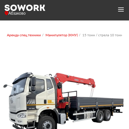
Абзаково
Аренда спец.техники
Манипулятор (КМУ)
15 тонн / стрела 10 тонн