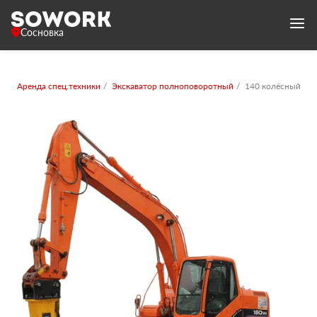
Сосновка
Аренда спец.техники
Экскаватор полноповоротный
140 колёсный с 