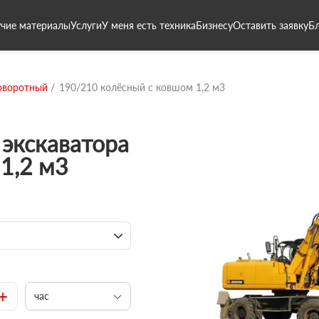
чие материалы
Услуги
У меня есть техника
Бизнесу
Оставить заявку
Б
оворотный
190/210 колёсный с ковшом 1,2 м3
экскаватора
1,2 м3
+
час