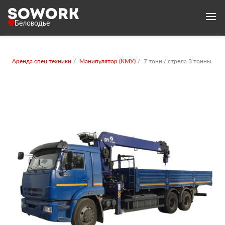
Беловодье
Аренда спец.техники
Манипулятор (КМУ)
7 тонн / стрела 3 тонны