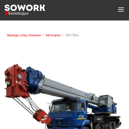
Беловодье
Аренда спец.техники
Автокран
50т/50м