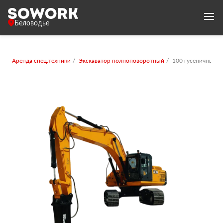
Беловодье
Аренда спец.техники
Экскаватор полноповоротный
100 гусеничный с