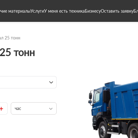
чие материалы
Услуги
У меня есть техника
Бизнесу
Оставить заявку
Б
л 25 тонн
25 тонн
+
час