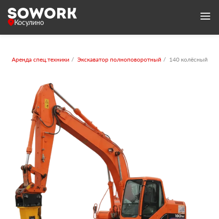
Косулино
Аренда спец.техники
Экскаватор полноповоротный
140 колёсный с 