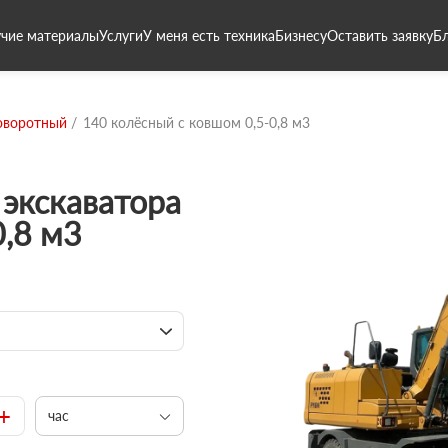
чие материалы
Услуги
У меня есть техника
Бизнесу
Оставить заявку
Б
оворотный
140 колёсный с ковшом 0,5-0,8 м3
экскаватора
0,8 м3
+
час