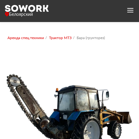
Белоярский
Аренда спец.техники
Трактор МТЗ
Бара (грунторез)