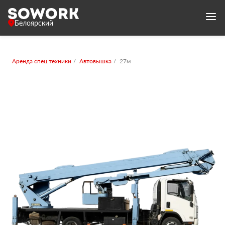
Белоярский
Аренда спец.техники
Автовышка
27м