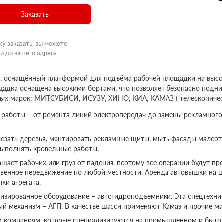
Заказать
ку заказать, вы можете
и до вашего адреса.
, оснащённый платформой для подъёма рабочей площадки на высот
щадка оснащена высокими бортами, что позволяет безопасно подни
ных марок: МИТСУБИСИ, ИСУЗУ, ХИНО, КИА, КАМАЗ ( телескопичес
аботы – от ремонта линий электропередач до замены рекламного
езать деревья, монтировать рекламные щиты, мыть фасады малоэт
выполнять кровельные работы.
ает рабочих или груз от падения, поэтому все операции будут пр
твенное передвижение по любой местности. Аренда автовышки на 
ки агрегата.
изированное оборудование – автогидроподъемники. Эта спецтехник
ый механизм – АГП. В качестве шасси применяют Камаз и прочие ма
м компаниям, которые специализируются на промышленном и бытов