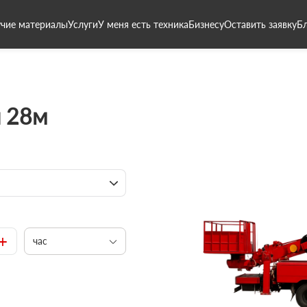
чие материалы
Услуги
У меня есть техника
Бизнесу
Оставить заявку
Б
 28м
+
час