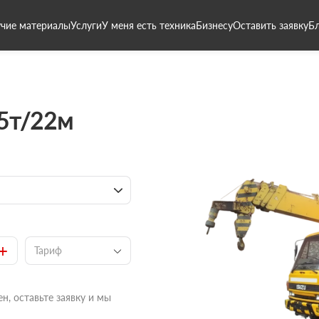
чие материалы
Услуги
У меня есть техника
Бизнесу
Оставить заявку
Б
 5т/22м
+
Тариф
н, оставьте заявку и мы