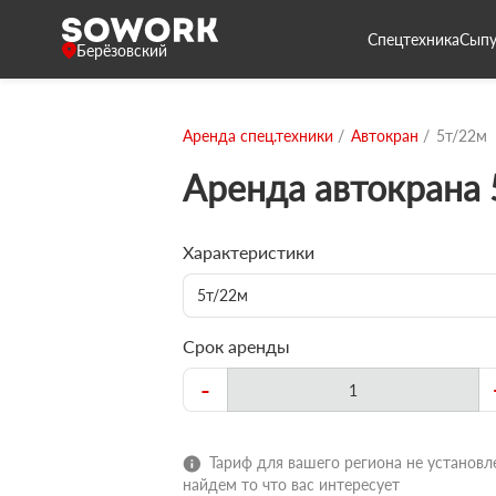
Спецтехника
Сыпу
Берёзовский
Аренда спец.техники
Автокран
5т/22м
Аренда автокрана
Характеристики
5т/22м
Срок аренды
-
Тариф для вашего региона не установле
найдем то что вас интересует