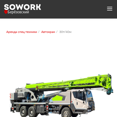
Берёзовский
Аренда спец.техники
Автокран
30т/40м