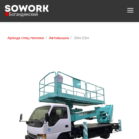
Богандинский
Аренда спец.техники
Автовышка
20м-22м