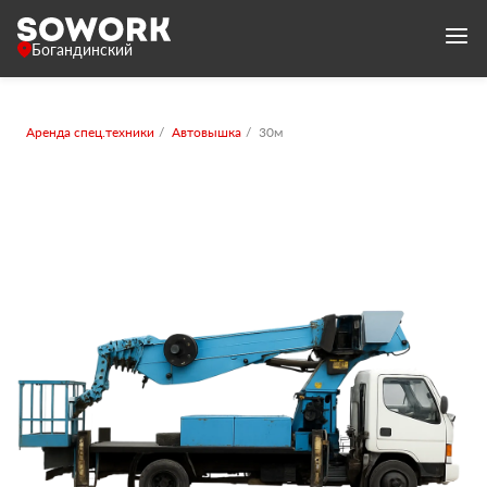
Богандинский
Аренда спец.техники
Автовышка
30м