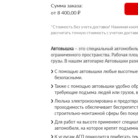
Сумма заказа:
от 8 400,00 ₽
*Стоимость без учета доставки! Нажимая кноп
рассчитать точную стоимость с учетом доставк
Автовышка
– это специальный автомобиль
ограниченного пространства. Рабочая пло
грузы. В нашем автопарке Автовышки раз
С помощью автовышки любые высотные р
безопасными.
Также с помощью автовышки удобно обр
требующие подъема людей или грузов, 
Люлька электроизолирована и предотвращ
проходимость обеспечивает беспрепятс
строительно-монтажной сферы без покуп
Для работ на высоте применяют специал
автомобиля, на которое крепят подъемн
К услугам АГП приходится прибегать те