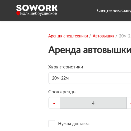
Спецтехника
Сыпу
Большебрусянское
Аренда спец.техники
Автовышка
20м-2
Аренда автовышк
Характеристики
20м-22м
Срок аренды
-
Нужна доставка