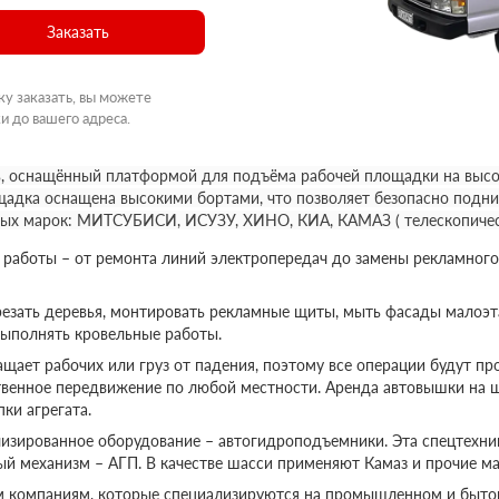
Заказать
ку заказать, вы можете
и до вашего адреса.
, оснащённый платформой для подъёма рабочей площадки на высот
щадка оснащена высокими бортами, что позволяет безопасно подни
ных марок: МИТСУБИСИ, ИСУЗУ, ХИНО, КИА, КАМАЗ ( телескопичес
аботы – от ремонта линий электропередач до замены рекламного
езать деревья, монтировать рекламные щиты, мыть фасады малоэт
выполнять кровельные работы.
ает рабочих или груз от падения, поэтому все операции будут пр
твенное передвижение по любой местности. Аренда автовышки на 
ки агрегата.
изированное оборудование – автогидроподъемники. Эта спецтехник
ый механизм – АГП. В качестве шасси применяют Камаз и прочие ма
м компаниям, которые специализируются на промышленном и бытов