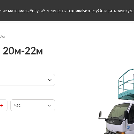
чие материалы
Услуги
У меня есть техника
Бизнесу
Оставить заявку
Б
2м
и 20м-22м
+
час