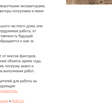
оворотными экскаваторами,
ваторы погрузчики и мини-
ьшого частного дома, или
трудоемкая работа, от
лговечность будущей
обращаются к нам за
т от многих факторов,
ние объекта, время года,
я, погрузку, вывоз и
ов выполнения работ.
ителей для работы на
ледующую
кскаваторы
ышки
и
BobCat
.