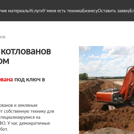
чие материалы
Услуги
У меня есть техника
Бизнесу
Оставить заявку
Б
нов
 котлованов
ом
ована
под ключ в
лованов и земляным
т собственную технику для
специализируемся на
рФО. У нас демократичные
бот.