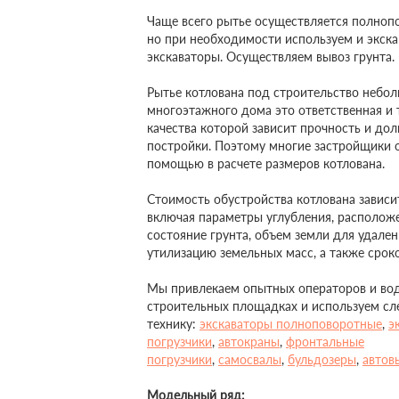
Чаще всего рытье осуществляется полноп
но при необходимости используем и экска
экскаваторы. Осуществляем вывоз грунта.
Рытье котлована под строительство небол
многоэтажного дома это ответственная и 
качества которой зависит прочность и до
постройки. Поэтому многие застройщики 
помощью в расчете размеров котлована.
Стоимость обустройства котлована зависи
включая параметры углубления, расположе
состояние грунта, объем земли для удалени
утилизацию земельных масс, а также срок
Мы привлекаем опытных операторов и вод
строительных площадках и используем с
технику:
экскаваторы полноповоротные
,
э
погрузчики
,
автокраны
,
фронтальные
погрузчики
,
самосвалы
,
бульдозеры
,
автов
Модельный ряд: