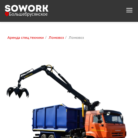
Большебрусянское
Аренда спец.техники
Ломовоз
Ломовоз