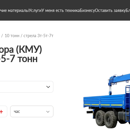
чие материалы
Услуги
У меня есть техника
Бизнесу
Оставить заявку
Б
10 тонн / стрела 3т-5т-7т
ора (КМУ)
-5-7 тонн
+
час