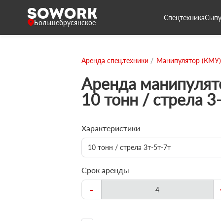
Спецтехника
Сыпу
Большебрусянское
Аренда спец.техники
Манипулятор (КМУ)
Аренда манипулят
10 тонн / стрела 3
Характеристики
10 тонн / стрела 3т-5т-7т
Срок аренды
-