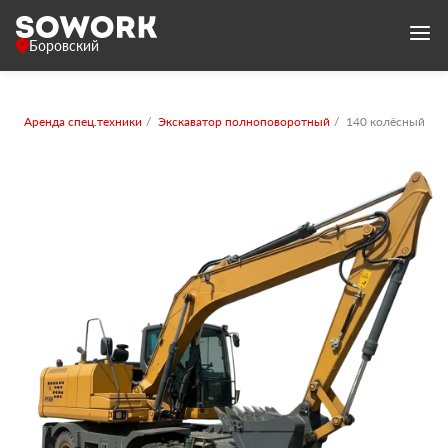
Боровский
Аренда спец.техники
Экскаватор полноповоротный
140 колёсный с к