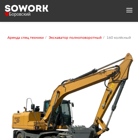
Боровский
Аренда спец.техники
Экскаватор полноповоротный
160 колёсный с к