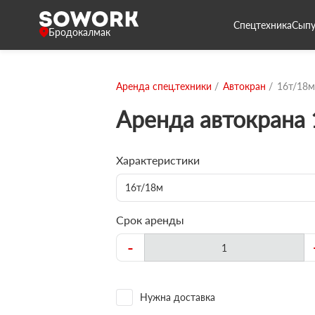
Спецтехника
Сыпу
Бродокалмак
Аренда спец.техники
Автокран
16т/18м
Аренда автокрана
Характеристики
16т/18м
Срок аренды
-
Нужна доставка