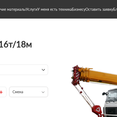
чие материалы
Услуги
У меня есть техника
Бизнесу
Оставить заявку
Б
 16т/18м
+
Смена