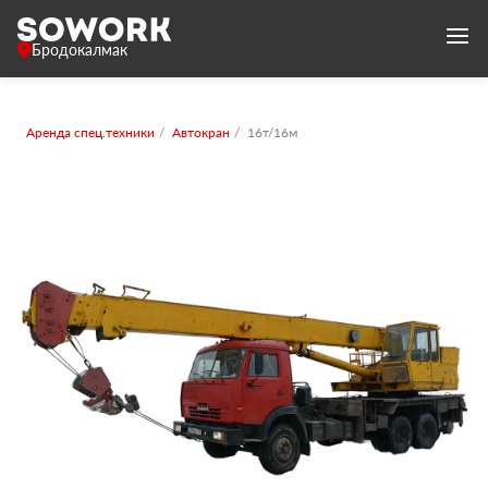
Бродокалмак
Аренда спец.техники
Автокран
16т/16м