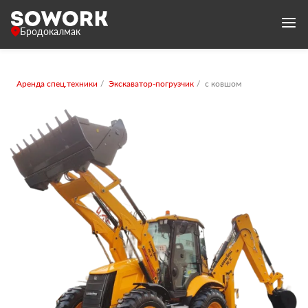
Бродокалмак
Аренда спец.техники
Экскаватор-погрузчик
с ковшом