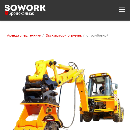
Бродокалмак
Аренда спец.техники
Экскаватор-погрузчик
с трамбовкой