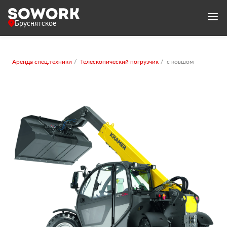
Бруснятское
Аренда спец.техники
Телескопический погрузчик
с ковшом