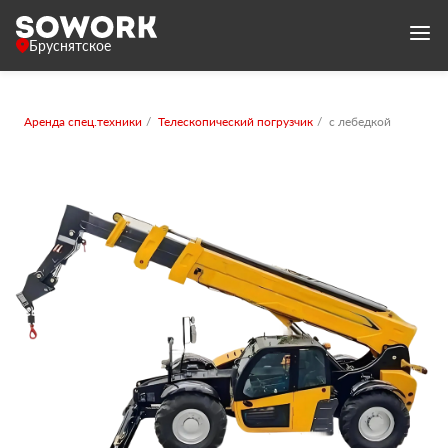
Бруснятское
Аренда спец.техники
Телескопический погрузчик
с лебедкой