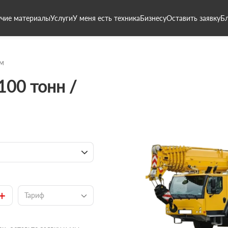
чие материалы
Услуги
У меня есть техника
Бизнесу
Оставить заявку
Б
8м
100 тонн /
+
Тариф