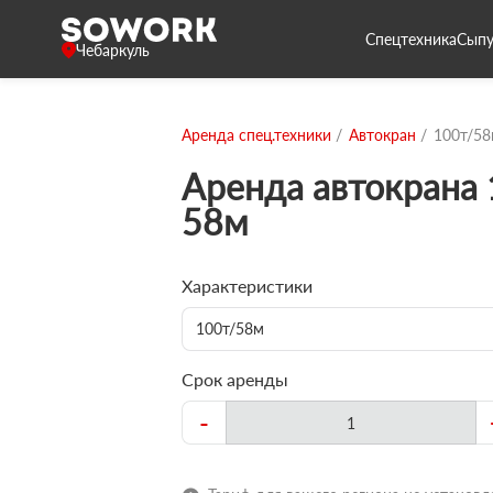
Спецтехника
Сыпу
Чебаркуль
Аренда спец.техники
Автокран
100т/5
Аренда автокрана 
58м
Характеристики
100т/58м
Срок аренды
-