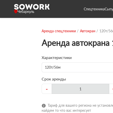
Спецтехника
Сыпу
Чебаркуль
Аренда спец.техники
Автокран
120т/5
Аренда автокрана
Характеристики
120т/56м
Срок аренды
-
Тариф для вашего региона не установле
найдем то что вас интересует