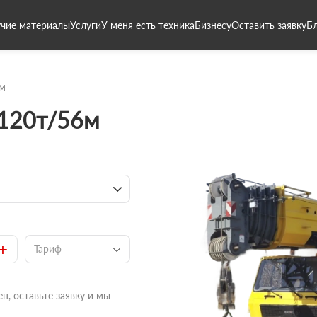
чие материалы
Услуги
У меня есть техника
Бизнесу
Оставить заявку
Б
6м
 120т/56м
+
Тариф
н, оставьте заявку и мы