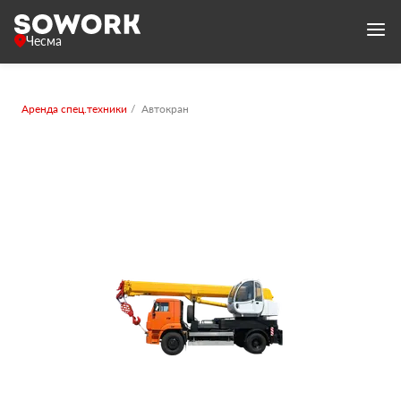
Чесма
Аренда спец.техники
Автокран