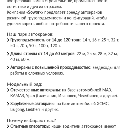
востребованными в строительстве, промышленности,
логистике и других отраслях.
Компания
«Sowork»
предлагает аренду автокранов
различной грузоподъемности и конфигураций, чтобы
удовлетворить любые потребности вашего проекта.
Наш парк автокранов:
Грузоподъемность от 14 до 120 тонн
: 14 т, 16 т, 25 т, 32 т,
50 т, 70 т, 90 т, 100 т, 120 т.
Длина стрелы от 14 до 60 метров
: 22 м, 25 м, 28 м, 32 м,
40 м, 60 м.
Автокраны с повышенной проходимостью
: вездеходы для
работы в сложных условиях.
Модельный ряд:
Отечественные автокраны
: на базе автомобилей МАЗ,
КАМАЗ, Урал (Галичанин, Ивановец, Челябинец и другие).
Зарубежные автокраны
: на базе автомобилей XCMG,
Liugong, Liebherr и других.
Почему выбирают нас?
Опытные операторы
: наши водители автокранов имеют