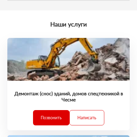
Мы обещаем, что к вам приедет профессионал. У него есть
поставленные задачи точно в срок.
большой опыт выполненных работ. Каждая техника
обслужена и исправна. Он умеет все сделать на отлично. И
вы останетесь в хорошем настроении!
Наши услуги
Демонтаж (снос) зданий, домов спецтехникой в
Чесме
Позвонить
Написать