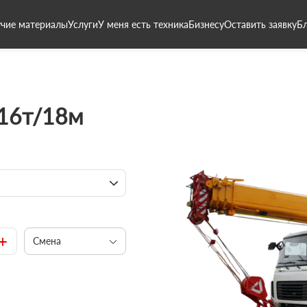
чие материалы
Услуги
У меня есть техника
Бизнесу
Оставить заявку
Б
 16т/18м
+
Смена