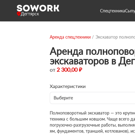
Спецтехника
Сыпу
Дегтярск
Аренда спец.техники
Экскаватор полноп
Аренда полнопово
экскаваторов в Де
от
2 300,00 ₽
Характеристики
Выберите
Полноповоротный экскаватор — это крупн
техника с большим ковшом. Чаще всего д
погрузочно-разгрузочные работы, выполня
ям, фундаментов, траншей, котлованов), и