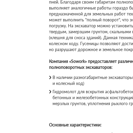
пней. Благодаря своим габаритам полноп
выполняет аналогичные работы гораздо б
предназначенной для земельных работ тех
может выполнить "полный поворот", что 
погрузку. На экскаватор можно установит
твердым, замерзшим грунтом, скальными 
(клешня для сноса зданий). Данная техник
колесном ходу. Гусеницы позволяют дост
но разрушают дорожное и земельное покр
Компания «Sowork» предоставляет различ
полноповоротных экскаваторов:
В наличии разногабаритные экскаваторы:
и колесный ход)
Гидромолот для вскрытия асфальтобето
бетонных и железобетонных конструкций
мерзлых грунтов, уплотнения рыхлого гр
Основные характеристики: