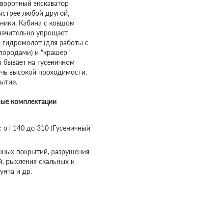
оворотный экскаватор
ыстрее любой другой,
ники. Кабина с ковшом
значительно упрощает
ь гидромолот (для работы с
породами) и "крашер"
а бывает на гусеничном
ичь высокой проходимости,
ытие.
ные комплектации
 от 140 до 310 (Гусеничный
нных покрытий, разрушения
, рыхления скальных и
унта и др.