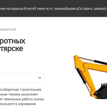
чие материалы
Услуги
У меня есть техника
Бизнесу
Оставить заявку
Б
оворотный
ротных
гтярске
огабаритная строительная
анная техника выполняет
ет земельные работы (копка
спользуется корчевания