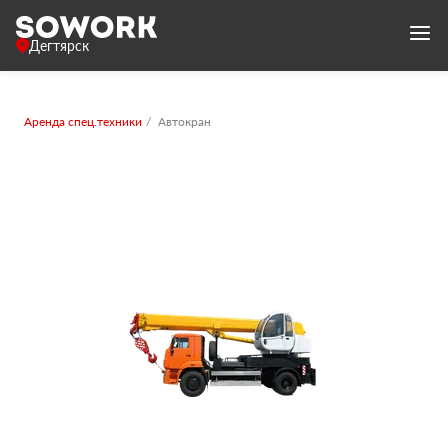
Дегтярск
Аренда спец.техники
Автокран