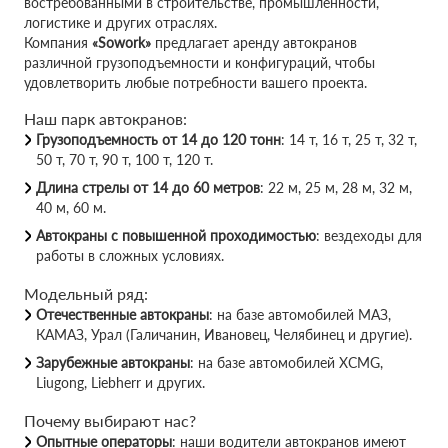
востребованными в строительстве, промышленности,
логистике и других отраслях.
Компания
«Sowork»
предлагает аренду автокранов
различной грузоподъемности и конфигураций, чтобы
удовлетворить любые потребности вашего проекта.
Наш парк автокранов:
Грузоподъемность от 14 до 120 тонн
: 14 т, 16 т, 25 т, 32 т,
50 т, 70 т, 90 т, 100 т, 120 т.
Длина стрелы от 14 до 60 метров
: 22 м, 25 м, 28 м, 32 м,
40 м, 60 м.
Автокраны с повышенной проходимостью
: вездеходы для
работы в сложных условиях.
Модельный ряд:
Отечественные автокраны
: на базе автомобилей МАЗ,
КАМАЗ, Урал (Галичанин, Ивановец, Челябинец и другие).
Зарубежные автокраны
: на базе автомобилей XCMG,
Liugong, Liebherr и других.
Почему выбирают нас?
Опытные операторы
: наши водители автокранов имеют