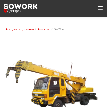
Дегтярск
Аренда спец.техники
Автокран
5т/22м