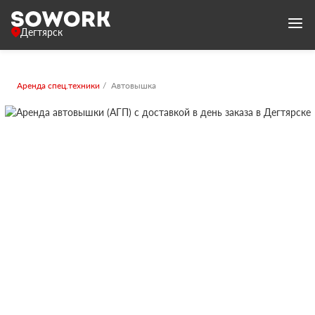
Дегтярск
Аренда спец.техники
Автовышка