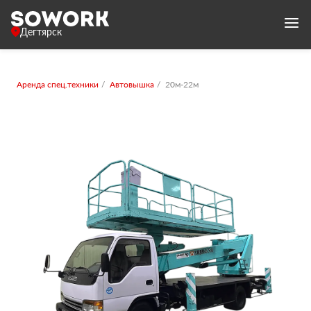
Дегтярск
Аренда спец.техники
Автовышка
20м-22м