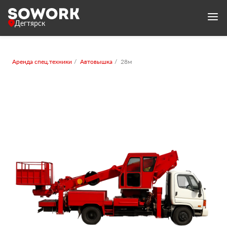
Дегтярск
Аренда спец.техники
Автовышка
28м