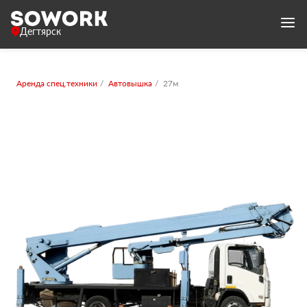
Дегтярск
Аренда спец.техники
Автовышка
27м