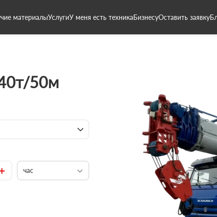
чие материалы
Услуги
У меня есть техника
Бизнесу
Оставить заявку
Б
 40т/50м
+
час