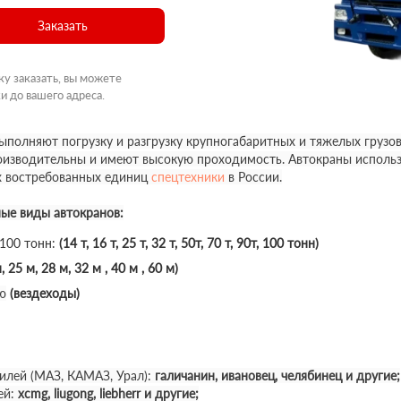
Заказать
ку заказать, вы можете
и до вашего адреса.
полняют погрузку и разгрузку крупногабаритных и тяжелых грузов
роизводительны и имеют высокую проходимость. Автокраны использ
х востребованных единиц
спецтехники
в России.
ные виды автокранов:
 100 тонн:
(14 т, 16 т, 25 т, 32 т, 50т, 70 т, 90т, 100 тонн)
, 25 м, 28 м, 32 м , 40 м , 60 м)
ю
(вездеходы)
илей (МАЗ, КАМАЗ, Урал):
галичанин, ивановец, челябинец и другие;
ей:
xcmg, liugong, liebherr и другие;