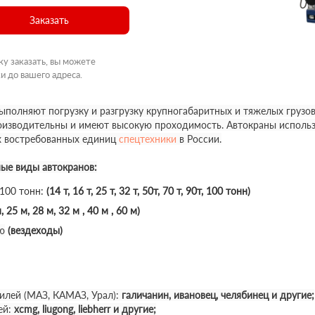
Заказать
ку заказать, вы можете
и до вашего адреса.
полняют погрузку и разгрузку крупногабаритных и тяжелых грузов
роизводительны и имеют высокую проходимость. Автокраны использ
х востребованных единиц
спецтехники
в России.
ные виды автокранов:
 100 тонн:
(14 т, 16 т, 25 т, 32 т, 50т, 70 т, 90т, 100 тонн)
, 25 м, 28 м, 32 м , 40 м , 60 м)
ю
(вездеходы)
илей (МАЗ, КАМАЗ, Урал):
галичанин, ивановец, челябинец и другие;
ей:
xcmg, liugong, liebherr и другие;