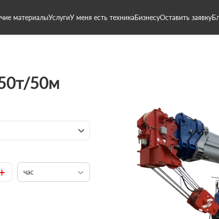
чие материалы
Услуги
У меня есть техника
Бизнесу
Оставить заявку
Б
 50т/50м
+
час