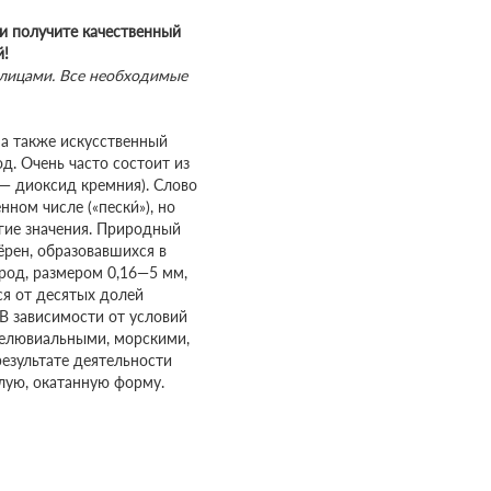
и получите качественный
й!
лицами. Все необходимые
 а также искусственный
д. Очень часто состоит из
 — диоксид кремния). Слово
ном числе («пески́»), но
гие значения. Природный
ёрен, образовавшихся в
род, размером 0,16—5 мм,
ся от десятых долей
В зависимости от условий
делювиальными, морскими,
результате деятельности
лую, окатанную форму.