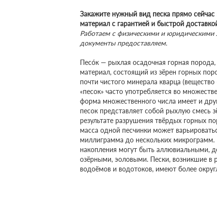
Закажите нужный вид песка прямо сейчас 
материал с гарантией и быстрой доставко
Работаем с физическими и юридическими 
документы предоставляем.
Песо́к — рыхлая осадочная горная порода,
материал, состоящий из зёрен горных поро
почти чистого минерала кварца (вещество
«песок» часто употребляется во множествен
форма множественного числа имеет и дру
песок представляет собой рыхлую смесь з
результате разрушения твёрдых горных по
масса одной песчинки может варьировать
миллиграмма до нескольких микрограмм. 
накопления могут быть аллювиальными, 
озёрными, эоловыми. Пески, возникшие в 
водоёмов и водотоков, имеют более округ