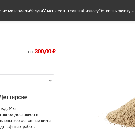
чие материалы
Услуги
У меня есть техника
Бизнесу
Оставить заявку
Б
от
300,00 ₽
 Дегтярске
ужд. Мы
тивной доставкой в
авлены все основные виды
ндшафтных работ.