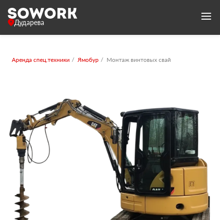
Дударева
Аренда спец.техники
Ямобур
Монтаж винтовых свай