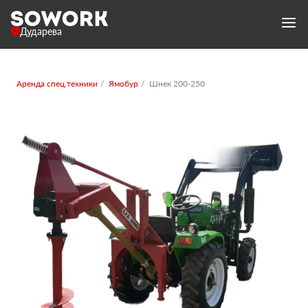
Дударева
Аренда спец.техники
Ямобур
Шнек 200-250