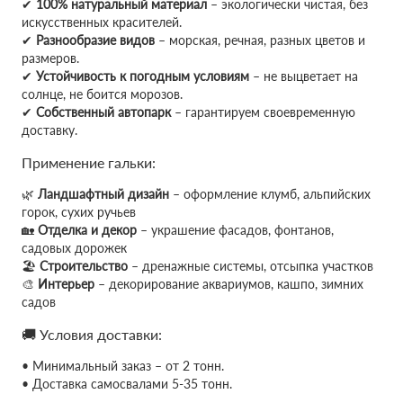
✔
100% натуральный материал
– экологически чистая, без
искусственных красителей.
✔
Разнообразие видов
– морская, речная, разных цветов и
размеров.
✔
Устойчивость к погодным условиям
– не выцветает на
солнце, не боится морозов.
✔
Собственный автопарк
– гарантируем своевременную
доставку.
Применение гальки:
🌿
Ландшафтный дизайн
– оформление клумб, альпийских
горок, сухих ручьев
🏡
Отделка и декор
– украшение фасадов, фонтанов,
садовых дорожек
🏖
Строительство
– дренажные системы, отсыпка участков
🎨
Интерьер
– декорирование аквариумов, кашпо, зимних
садов
🚚 Условия доставки:
• Минимальный заказ – от 2 тонн.
• Доставка самосвалами 5-35 тонн.