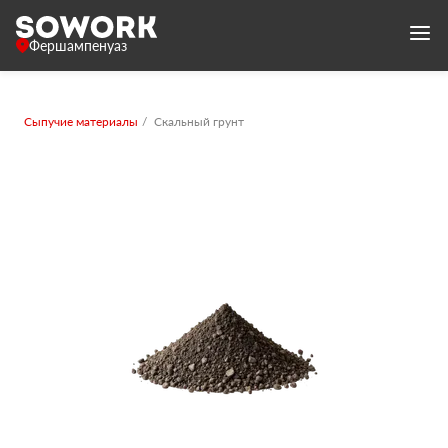
Фершампенуаз
Сыпучие материалы
Скальный грунт