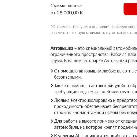
Сумма заказа:
от 28 000,00 ₽
*Стоимость без учета доставки! Нажимая кноп
рассчитать точную стоимость с учетом доставк
Автовышка
– это специальный автомобиль
ограниченного пространства. Рабочая пло
грузы. В нашем автопарке Автовышки раз
С помощью автовышки любые высотные р
безопасными.
Также с помощью автовышки удобно обр
требующие подъема людей или грузов, 
Люлька электроизолирована и предотвращ
проходимость обеспечивает беспрепятс
строительно-монтажной сферы без покуп
Для работ на высоте применяют специал
автомобиля, на которое крепят подъемн
К услугам АГП приходится прибегать те