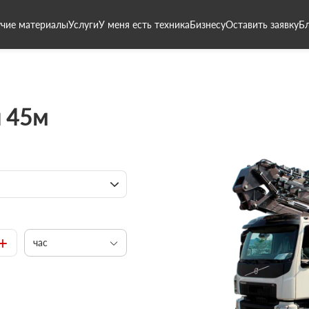
чие материалы
Услуги
У меня есть техника
Бизнесу
Оставить заявку
Б
 45м
+
час