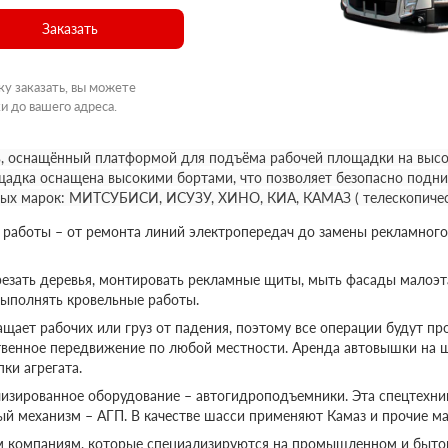
Заказать
ку заказать, вы можете
и до вашего адреса.
, оснащённый платформой для подъёма рабочей площадки на высот
щадка оснащена высокими бортами, что позволяет безопасно подни
ных марок: МИТСУБИСИ, ИСУЗУ, ХИНО, КИА, КАМАЗ ( телескопичес
аботы – от ремонта линий электропередач до замены рекламного
езать деревья, монтировать рекламные щиты, мыть фасады малоэт
выполнять кровельные работы.
ает рабочих или груз от падения, поэтому все операции будут пр
твенное передвижение по любой местности. Аренда автовышки на 
ки агрегата.
изированное оборудование – автогидроподъемники. Эта спецтехник
ый механизм – АГП. В качестве шасси применяют Камаз и прочие ма
м компаниям, которые специализируются на промышленном и бытов