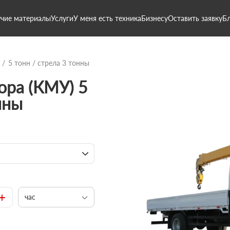
чие материалы
Услуги
У меня есть техника
Бизнесу
Оставить заявку
Б
5 тонн / стрела 3 тонны
ора (КМУ) 5
нны
+
час