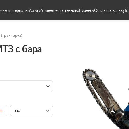
чие материалы
Услуги
У меня есть техника
Бизнесу
Оставить заявку
Б
 (грунторез)
ТЗ с бара
+
час