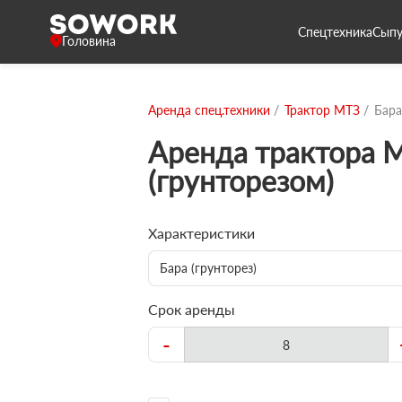
Спецтехника
Сыпу
Головина
Аренда спец.техники
Трактор МТЗ
Бара
Аренда трактора М
(грунторезом)
Характеристики
Бара (грунторез)
Срок аренды
-